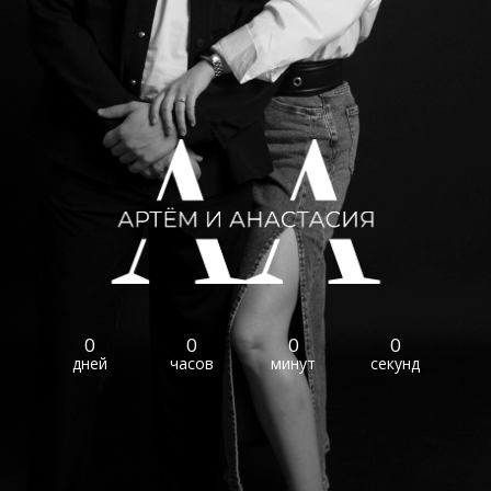
0
0
0
0
дней
часов
минут
секунд