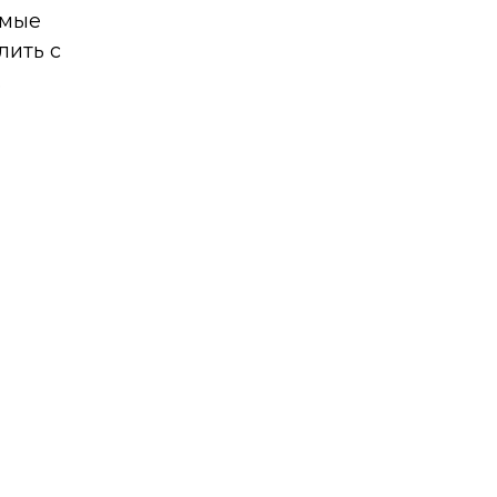
амые
лить с
.