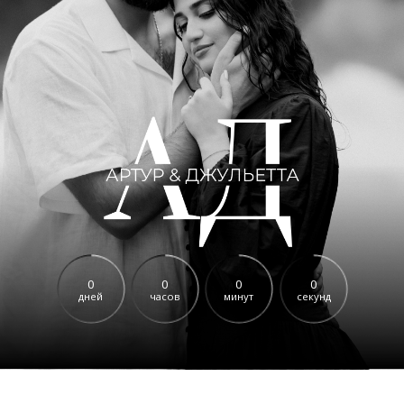
0
0
0
0
дней
часов
минут
секунд