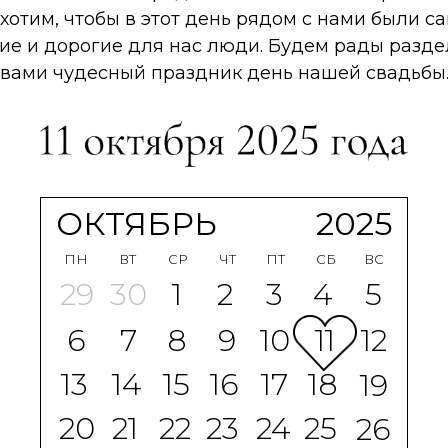
хотим, чтобы в этот день рядом с нами были с
ие и дорогие для нас люди. Будем рады разде
вами чудесный праздник день нашей свадьбы
ОКТЯБРЬ
2025
ПН
ВТ
СР
ЧТ
ПТ
СБ
ВС
29
30
1
2
3
4
5
6
7
8
9
10
11
12
13
14
15
16
17
18
19
20
21
22
23
24
25
26