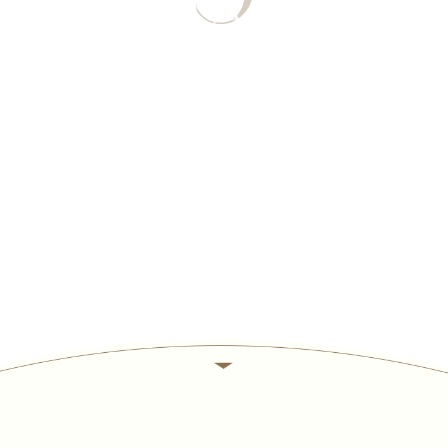
У каждого сериала есть момент,
который ждут зрители.
В нашей истории — это свадьба.
Главные герои вам уже хорошо
знакомы.
Билеты не продаются, но у вас
уже есть приглашение.