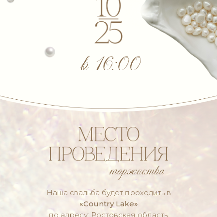
встречаемся,
знакомимся,
обнимаемся
скажем
друг другу
заветные «Да»
Наша свадьба будет проходить в
«Country Lake»
предвкушаем
по адресу: Ростовская область,
незабываемый