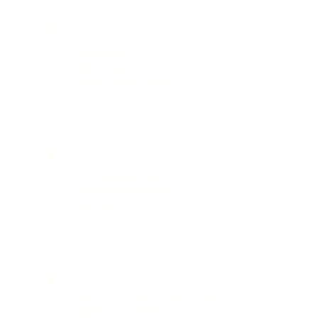
даже такой
прекрасный вечер
может закончиться
Мы будем очень благодарны, если вы
поддержите цветовую палитру
нашей свадьбы: