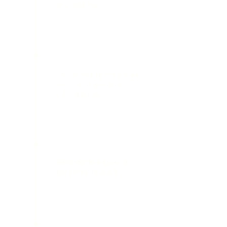
Пожалуйста, заполните анкету гостя
до 15.09.2025
Ваше Имя и Фамилия
Планируете ли присутствовать на
свадьбе?
Обязательно приду
Буду со второй половинкой
Не смогу присутствовать