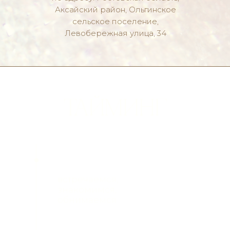
вечер
Аксайский район, Ольгинское
сельское поселение,
Левобережная улица, 34
приготовьте платочки
для трогательного
момента
сладкая традиция,
без которой не
обойтись
время танцев и
развлечений