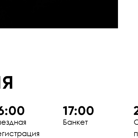
ыездная
Банкет
егистрация