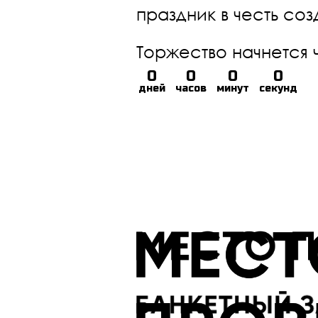
праздник в честь со
Торжество начнется 
0
0
0
0
дней
часов
минут
секунд