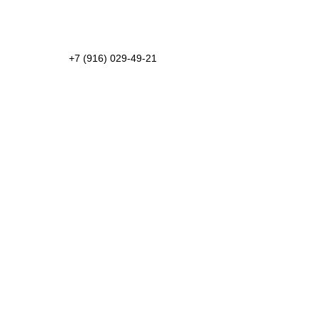
сделать сюрприз, свяжитесь, пожалуйста, с
моим организатором - Еленой
+7 (916) 029-49-21
Пожалуйста, заполните анкету до
15.10.2025
Ваше Имя и Фамилия
Планируете ли присутствовать на юбилее?
Обязательно буду