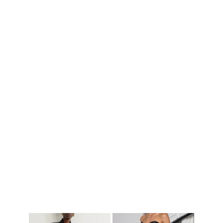
Начало банкета
Завершение банкета
After-party
Black tie.
Поддержите меня вашими улыбками
и объятиями, а также красивыми нарядами.