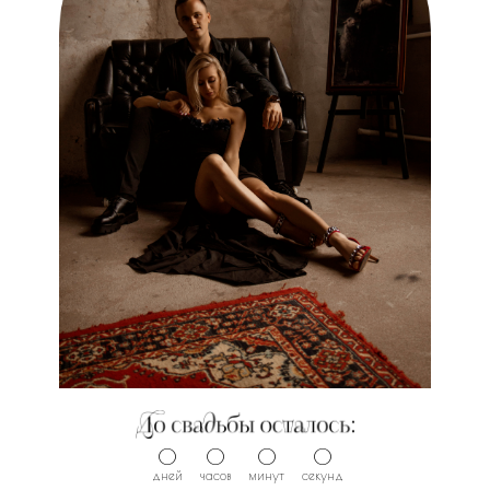
0
0
0
0
дней
часов
минут
секунд