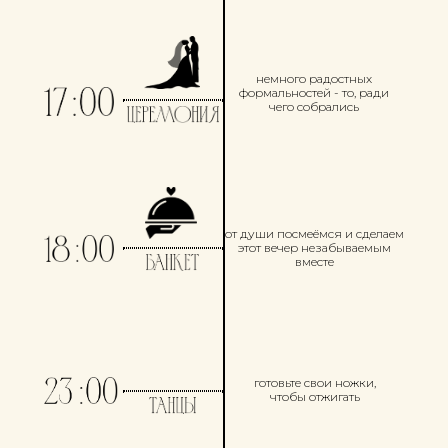
немного радостных
формальностей - то, ради
чего собрались
от души посмеёмся и сделаем
этот вечер незабываемым
вместе
готовьте свои ножки,
чтобы отжигать