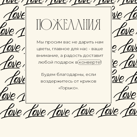
Мы просим вас не дарить нам
цветы, главное для нас - ваше
внимание, а радость доставит
любой подарок в конверте!
Будем благодарны, если
воздержитесь от криков
«Горько».