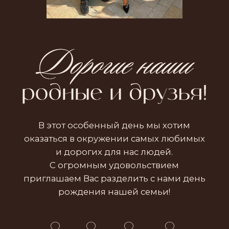
открыть в