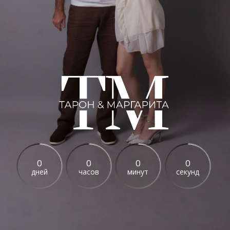
0
0
0
0
дней
часов
минут
секунд