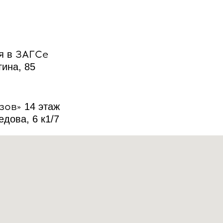
ЗАГСе
я в
гина, 85
езов»
14 этаж
едова, 6 к1/7