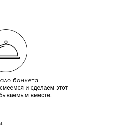
чало банкета
смеемся и сделаем этот
абываемым вместе.
а