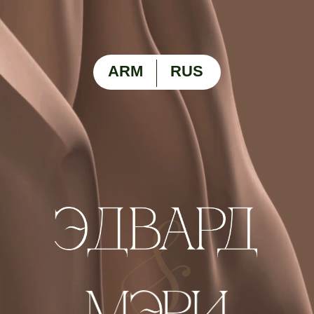
ARM
RUS