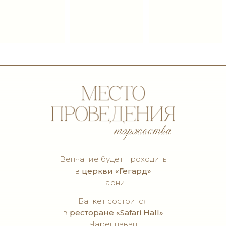
Церковь Гегард
Safari Hall
сладкая традиция
Венчание будет проходить
в
церкви «Гегард»
Гарни
Банкет состоится
в
ресторане «Safari Hall»
Чаренцаван