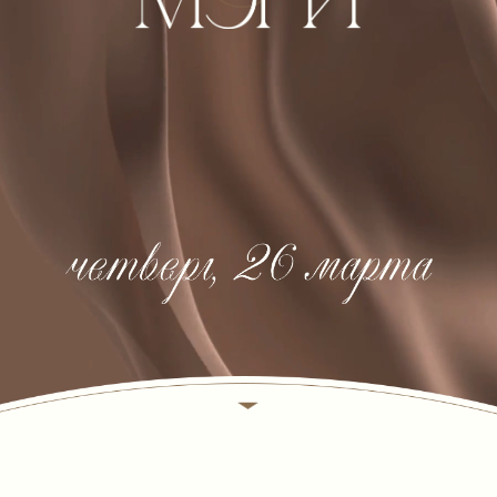
В нашей жизни наступает самый
радостный и
долгожданный момент!
Мы хотим, чтобы в этот день рядом
с нами были самые
близкие и
дорогие
сердцу люди.
Будем бесконечно рады разделить
с вами наше счастье и
приглашаем